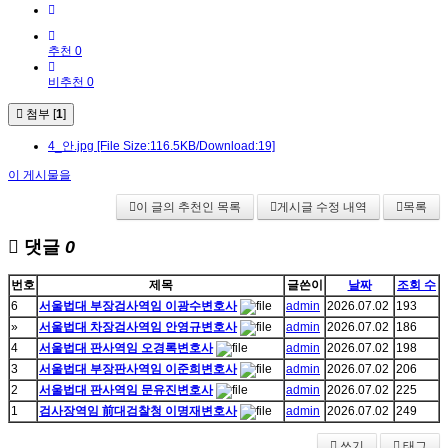
추천 0
비추천 0
첨부 [
1
]
4_안.jpg
[File Size:116.5KB/Download:19]
이 게시물을
이 글의 추천인 목록
게시글 수정 내역
목록
댓글
0
번호
제목
글쓴이
날짜
조회 수
6
서울법대 부장검사역임 이광수변호사
admin
2026.07.02
193
»
서울법대 차장검사역임 안영규변호사
admin
2026.07.02
186
4
서울법대 판사역임 오경록변호사
admin
2026.07.02
198
3
서울법대 부장판사역임 이준희변호사
admin
2026.07.02
206
2
서울법대 판사역임 문유진변호사
admin
2026.07.02
225
1
검사장역임 前대검찰청 이명재변호사
admin
2026.07.02
249
쓰기
태그