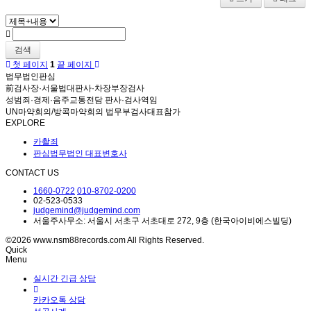
검색
첫 페이지
1
끝 페이지
법무법인판심
前검사장·서울법대판사·차장부장검사
성범죄·경제·음주교통전담 판사·검사역임
UN마약회의/방콕마약회의 법무부검사대표참가
EXPLORE
카촬죄
판심법무법인 대표변호사
CONTACT US
1660-0722
010-8702-0200
02-523-0533
judgemind@judgemind.com
서울주사무소: 서울시 서초구 서초대로 272, 9층 (한국아이비에스빌딩)
©2026 www.nsm88records.com All Rights Reserved.
Quick
Menu
실시간 긴급 상담
카카오톡 상담