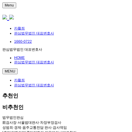
Menu
카촬죄
판심법무법인 대표변호사
1660-0722
판심법무법인 대표변호사
HOME
판심법무법인 대표변호사
MENU
카촬죄
판심법무법인 대표변호사
추천인
비추천인
법무법인판심
前검사장·서울법대판사·차장부장검사
성범죄·경제·음주교통전담 판사·검사역임