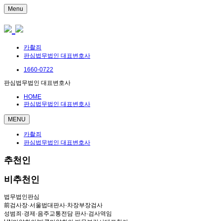
Menu
카촬죄
판심법무법인 대표변호사
1660-0722
판심법무법인 대표변호사
HOME
판심법무법인 대표변호사
MENU
카촬죄
판심법무법인 대표변호사
추천인
비추천인
법무법인판심
前검사장·서울법대판사·차장부장검사
성범죄·경제·음주교통전담 판사·검사역임