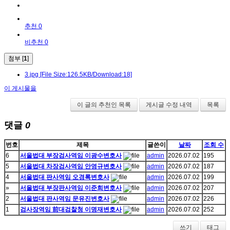
추천 0
비추천 0
첨부 [
1
]
3.jpg
[File Size:126.5KB/Download:18]
이 게시물을
이 글의 추천인 목록
게시글 수정 내역
목록
댓글
0
번호
제목
글쓴이
날짜
조회 수
6
서울법대 부장검사역임 이광수변호사
admin
2026.07.02
195
5
서울법대 차장검사역임 안영규변호사
admin
2026.07.02
187
4
서울법대 판사역임 오경록변호사
admin
2026.07.02
199
»
서울법대 부장판사역임 이준희변호사
admin
2026.07.02
207
2
서울법대 판사역임 문유진변호사
admin
2026.07.02
226
1
검사장역임 前대검찰청 이명재변호사
admin
2026.07.02
252
쓰기
태그