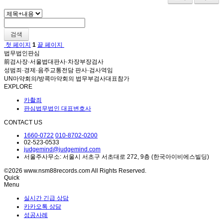
검색
첫 페이지
1
끝 페이지
법무법인판심
前검사장·서울법대판사·차장부장검사
성범죄·경제·음주교통전담 판사·검사역임
UN마약회의/방콕마약회의 법무부검사대표참가
EXPLORE
카촬죄
판심법무법인 대표변호사
CONTACT US
1660-0722
010-8702-0200
02-523-0533
judgemind@judgemind.com
서울주사무소: 서울시 서초구 서초대로 272, 9층 (한국아이비에스빌딩)
©2026 www.nsm88records.com All Rights Reserved.
Quick
Menu
실시간 긴급 상담
카카오톡 상담
성공사례